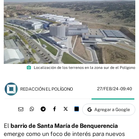
photo_camera
Localización de los terrenos en la zona sur de el Polígono
27/FEB/24
- 09:40
REDACCIÓN EL POLÍGONO
Agregar a Google
El
barrio de Santa María de Benquerencia
emerge como un foco de interés para nuevos