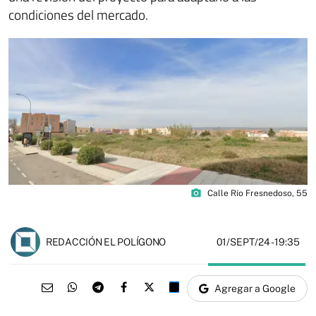
condiciones del mercado.
photo_camera
Calle Río Fresnedoso, 55
01/SEPT/24
- 19:35
REDACCIÓN EL POLÍGONO
Agregar a Google