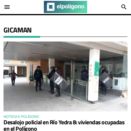
menu
search
GICAMAN
NOTICIAS POLÍGONO
Desalojo policial en Río Yedra 8: viviendas ocupadas
en el Polígono