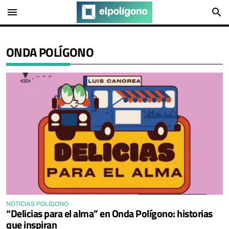
menu
search
ONDA POLÍGONO
NOTICIAS POLÍGONO
“Delicias para el alma” en Onda Polígono: historias
que inspiran