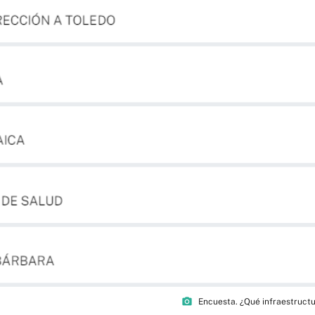
photo_camera
Encuesta. ¿Qué infraestructu