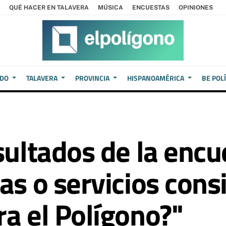
QUÉ HACER EN TALAVERA
MÚSICA
ENCUESTAS
OPINIONES
EDO
TALAVERA
PROVINCIA
HISPANOAMÉRICA
BE POL
esultados de la enc
ras o servicios con
ra el Polígono?"