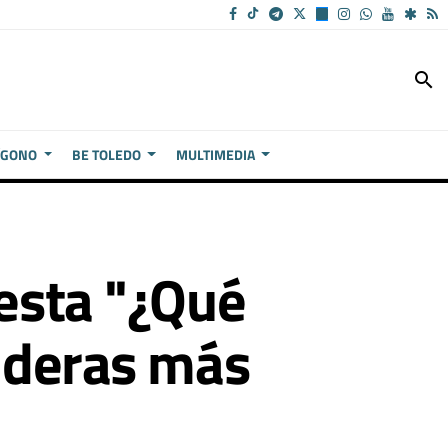
search
ÍGONO
BE TOLEDO
MULTIMEDIA
uesta "¿Qué
sideras más