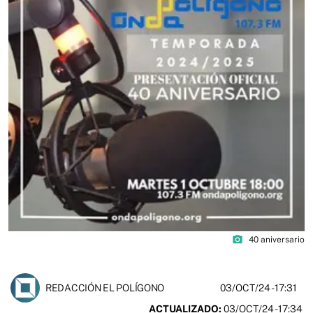
photo_camera
40 aniversario
03/OCT/24
- 17:31
REDACCIÓN EL POLÍGONO
ACTUALIZADO:
03/OCT/24 - 17:34