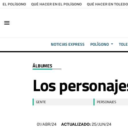
EL POLÍGONO
QUÉ HACER EN EL POLÍGONO
QUÉ HACER EN TOLEDO
menu
NOTICIAS EXPRESS
POLÍGONO
TOL
ÁLBUMES
Los personaje
GENTE
PERSONAJES
01/ABR/24
ACTUALIZADO:
25/JUN/24