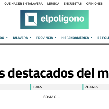
QUÉ HACER EN TALAVERA
MÚSICA
ENCUESTAS
OPINIONES
EDO
TALAVERA
PROVINCIA
HISPANOAMÉRICA
BE POL
s destacados del me
FOTOS
ÁLBUMES
SONIA C. J.