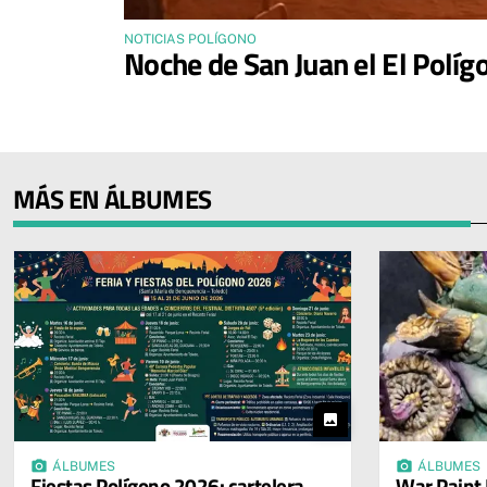
NOTICIAS POLÍGONO
Noche de San Juan el El Políg
MÁS EN ÁLBUMES
photo
photo_camera
photo_camera
ÁLBUMES
ÁLBUMES
Fiestas Polígono 2026: cartelera
War Paint K