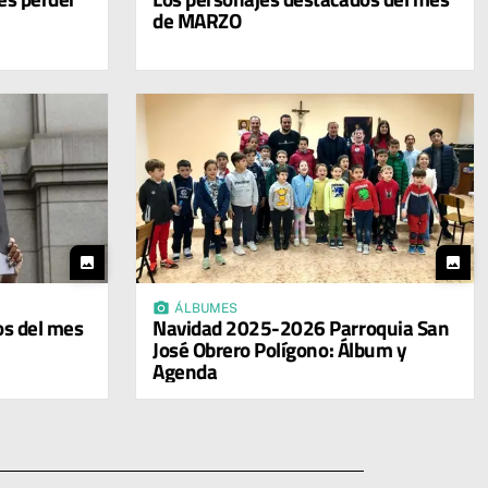
de MARZO
photo
photo
photo_camera
ÁLBUMES
os del mes
Navidad 2025-2026 Parroquia San
José Obrero Polígono: Álbum y
Agenda