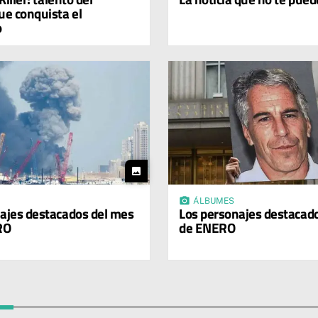
ue conquista el
o
photo
photo_camera
ÁLBUMES
ajes destacados del mes
Los personajes destacad
RO
de ENERO