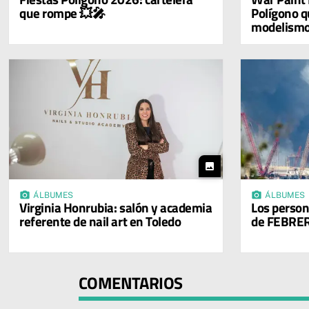
que rompe 💥🎤
Polígono q
modelism
photo
photo_camera
photo_camera
ÁLBUMES
ÁLBUMES
Virginia Honrubia: salón y academia
Los person
referente de nail art en Toledo
de FEBRE
COMENTARIOS