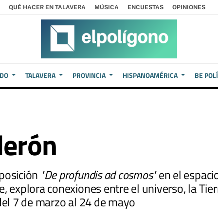
QUÉ HACER EN TALAVERA
MÚSICA
ENCUESTAS
OPINIONES
EDO
TALAVERA
PROVINCIA
HISPANOAMÉRICA
BE POL
derón
xposición
"De profundis ad cosmos"
en el espaci
, explora conexiones entre el universo, la Tie
 del 7 de marzo al 24 de mayo