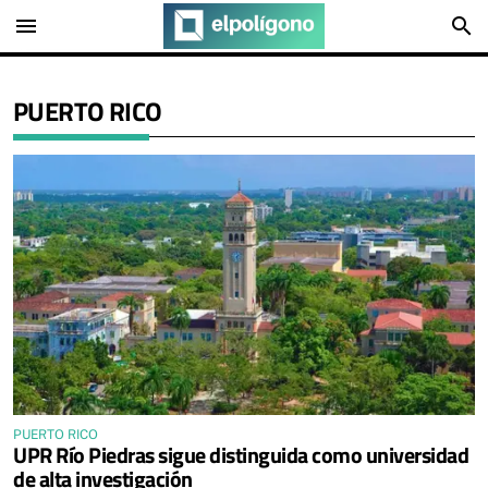
menu
search
PUERTO RICO
PUERTO RICO
UPR Río Piedras sigue distinguida como universidad
de alta investigación