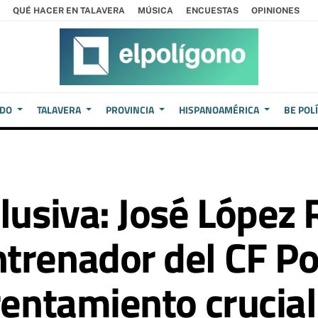
QUÉ HACER EN TALAVERA
MÚSICA
ENCUESTAS
OPINIONES
EDO
TALAVERA
PROVINCIA
HISPANOAMÉRICA
BE POL
lusiva: José López 
trenador del CF Po
rentamiento crucial