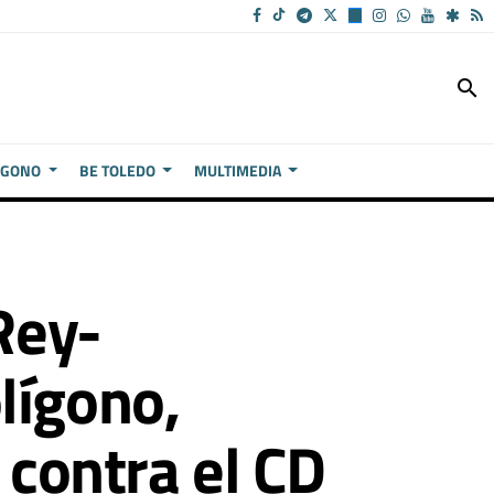
search
ÍGONO
BE TOLEDO
MULTIMEDIA
Rey-
lígono,
 contra el CD