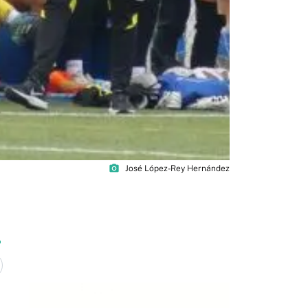
photo_camera
José López-Rey Hernández
6