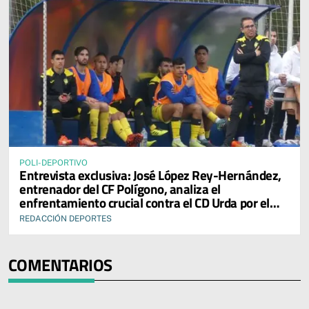
POLI-DEPORTIVO
Entrevista exclusiva: José López Rey-Hernández,
entrenador del CF Polígono, analiza el
enfrentamiento crucial contra el CD Urda por el
ascenso a Primera Autonómica Preferente en
REDACCIÓN DEPORTES
Castilla-La Mancha
COMENTARIOS