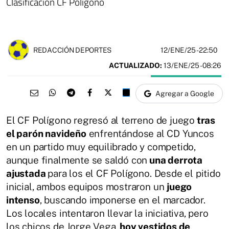
Clasificación CF Polígono
12/ENE/25
- 22:50
REDACCIÓN DEPORTES
ACTUALIZADO:
13/ENE/25 - 08:26
Agregar a Google
El CF Polígono regresó al terreno de juego
tras
el parón navideño
enfrentándose al CD Yuncos
en un partido muy equilibrado y competido,
aunque finalmente se saldó con
una derrota
ajustada
para los el CF Polígono. Desde el pitido
inicial, ambos equipos mostraron un
juego
intenso
, buscando imponerse en el marcador.
Los locales intentaron llevar la iniciativa, pero
los chicos de Jorge Vega,
hoy vestidos de