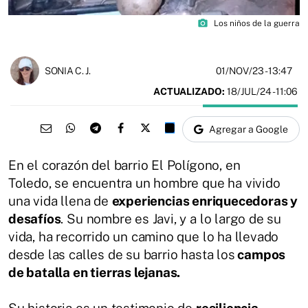
photo_camera
Los niños de la guerra
01/NOV/23
- 13:47
SONIA C. J.
ACTUALIZADO:
18/JUL/24 - 11:06
Agregar a Google
En el corazón del barrio El Polígono, en
Toledo, se encuentra un hombre que ha vivido
una vida llena de
experiencias enriquecedoras y
desafíos
. Su nombre es Javi, y a lo largo de su
vida, ha recorrido un camino que lo ha llevado
desde las calles de su barrio hasta los
campos
de batalla en tierras lejanas.