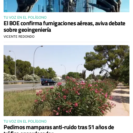
TU VOZ EN EL POLÍGONO
El BOE confirma fumigaciones aéreas, aviva debate
sobre geoingeniería
VICENTE REDONDO
TU VOZ EN EL POLÍGONO
Pedimos mamparas anti-ruido tras 51 años de