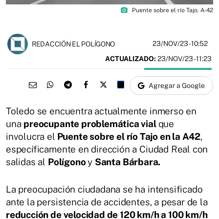
photo_camera
Puente sobre el río Tajo. A-42
23/NOV/23
- 10:52
REDACCIÓN EL POLÍGONO
ACTUALIZADO:
23/NOV/23 - 11:23
Agregar a Google
Toledo se encuentra actualmente inmerso en
una
preocupante problemática vial
que
involucra el
Puente sobre el río Tajo en la A42
,
específicamente en dirección a Ciudad Real con
salidas al
Polígono
y
Santa Bárbara.
La preocupación ciudadana se ha intensificado
ante la persistencia de accidentes, a pesar de la
reducción de velocidad de 120 km/h a 100 km/h