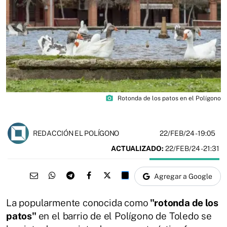
photo_camera
Rotonda de los patos en el Polígono
22/FEB/24
- 19:05
REDACCIÓN EL POLÍGONO
ACTUALIZADO:
22/FEB/24 - 21:31
Agregar a Google
La popularmente conocida como
"rotonda de los
patos"
en el barrio de el Polígono de Toledo se