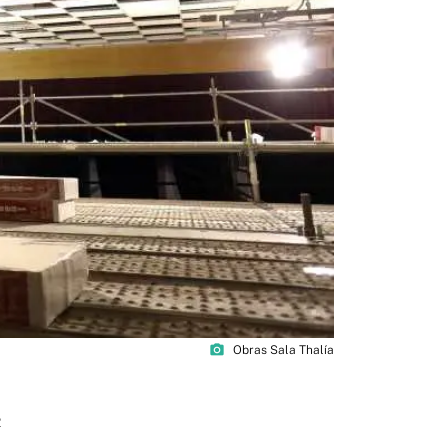
photo_camera
Obras Sala Thalía
2