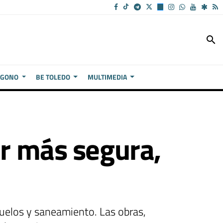
search
ÍGONO
BE TOLEDO
MULTIMEDIA
er más segura,
suelos y saneamiento. Las obras,