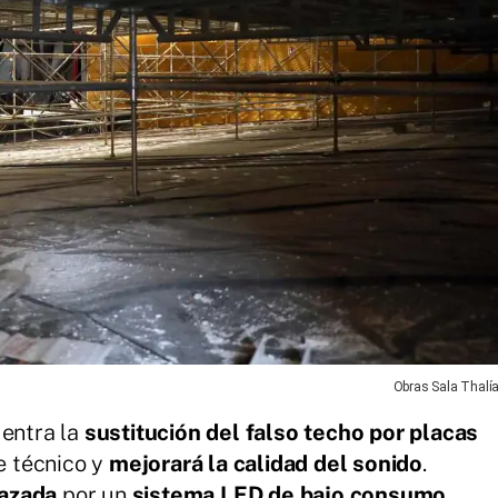
Obras Sala Thalí
uentra la
sustitución del falso techo por placas
je técnico y
mejorará la calidad del sonido
.
lazada
por un
sistema LED de bajo consumo
,