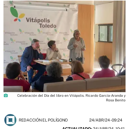
photo_camera
Celebración del Día del libro en Vitápolis. Ricardo García-Aranda y
Rosa Benito
24/ABR/24
- 09:24
REDACCIÓN EL POLÍGONO
ACTUALIZADO:
24/ABR/24 - 10:41