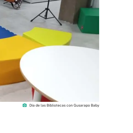
photo_camera
Día de las Bibliotecas con Gusarapo Baby
3