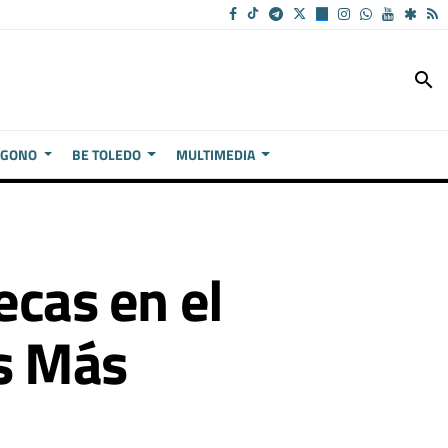
search
ÍGONO
BE TOLEDO
MULTIMEDIA
ecas en el
os Más