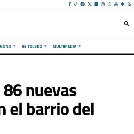
search
ÍGONO
BE TOLEDO
MULTIMEDIA
a 86 nuevas
 el barrio del