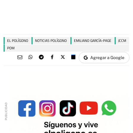
EL POLÍGONO
NOTICIAS POLÍGONO
EMILIANO GARCÍA-PAGE
JCCM
POM
Agregar a Google