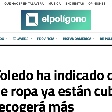
QUÉ HACER EN TALAVERA
MÚSICA
ENCUESTAS
OPINIONES
EDO
TALAVERA
PROVINCIA
HISPANOAMÉRICA
BE POL
Toledo ha indicado 
 ropa ya están cub
recogerá más