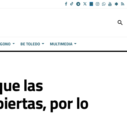
search
ÍGONO
BE TOLEDO
MULTIMEDIA
que las
iertas, por lo