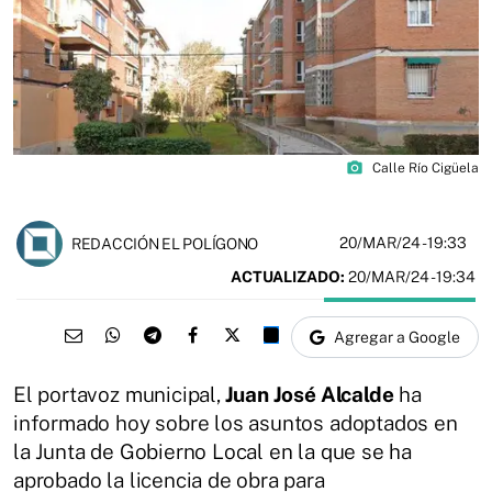
photo_camera
Calle Río Cigüela
20/MAR/24
- 19:33
REDACCIÓN EL POLÍGONO
ACTUALIZADO:
20/MAR/24 - 19:34
Agregar a Google
El portavoz municipal,
Juan José Alcalde
ha
informado hoy sobre los asuntos adoptados en
la Junta de Gobierno Local en la que se ha
aprobado la licencia de obra para