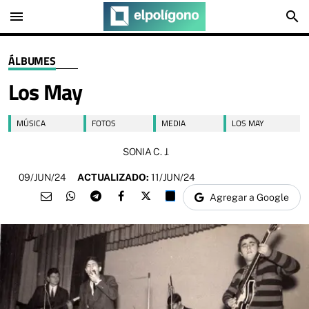
menu
search
ÁLBUMES
Los May
MÚSICA
FOTOS
MEDIA
LOS MAY
SONIA C. J.
09/JUN/24
ACTUALIZADO:
11/JUN/24
Agregar a Google