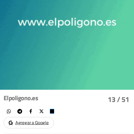
Elpoligono.es
13
/ 51
Agregar a Google