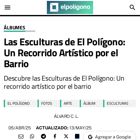
menu
search
ÁLBUMES
Las Esculturas de El Polígono:
Un Recorrido Artístico por el
Barrio
Descubre las Esculturas de El Polígono: Un
recorrido artístico por el barrio
EL POLÍGONO
FOTOS
ARTE
ÁLBUM
ESCULTURAS
ÁLVARO C. L.
05/ABR/25
ACTUALIZADO:
13/MAY/25
Agregar a Google