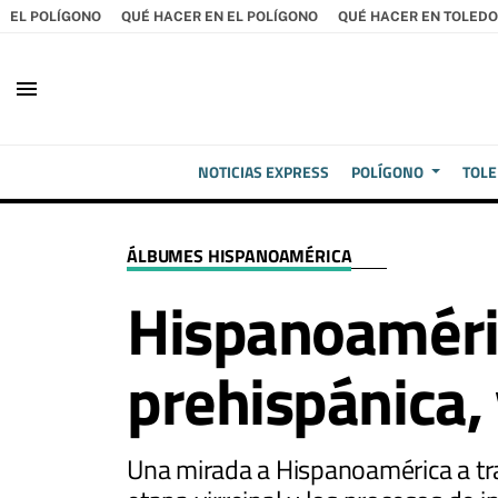
EL POLÍGONO
QUÉ HACER EN EL POLÍGONO
QUÉ HACER EN TOLEDO
menu
NOTICIAS EXPRESS
POLÍGONO
TOL
ÁLBUMES HISPANOAMÉRICA
Hispanoaméric
prehispánica, 
Una mirada a Hispanoamérica a tra