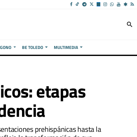
search
ÍGONO
BE TOLEDO
MULTIMEDIA
icos: etapas
ndencia
entaciones prehispánicas hasta la