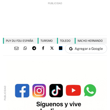
PUY DU FOU ESPAÑA
TURISMO
TOLEDO
NACHO HERNANDO
Agregar a Google