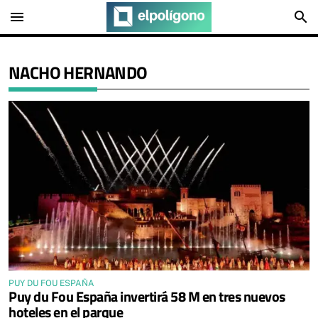
menu
search
NACHO HERNANDO
PUY DU FOU ESPAÑA
Puy du Fou España invertirá 58 M en tres nuevos
hoteles en el parque