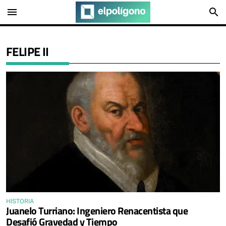
menu
search
FELIPE II
HISTORIA
Juanelo Turriano: Ingeniero Renacentista que
Desafió Gravedad y Tiempo