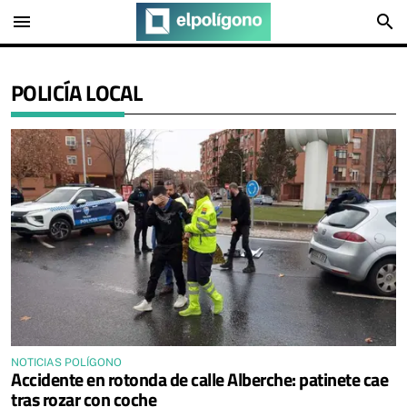
menu
search
POLICÍA LOCAL
NOTICIAS POLÍGONO
Accidente en rotonda de calle Alberche: patinete cae
tras rozar con coche