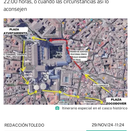
22:00 horas, o cuando las circunstancias así lo
aconsejen
photo_camera
Itinerario especial en el casco histórico
29/NOV/24
- 11:24
REDACCIÓN TOLEDO