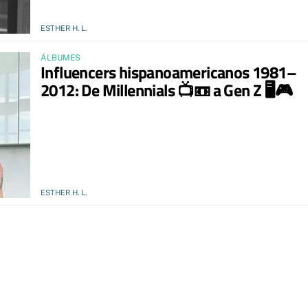
ESTHER H. L.
ÁLBUMES
Influencers hispanoamericanos 1981–
2012: De Millennials 📺📼 a Gen Z 🖥️🎮
ESTHER H. L.