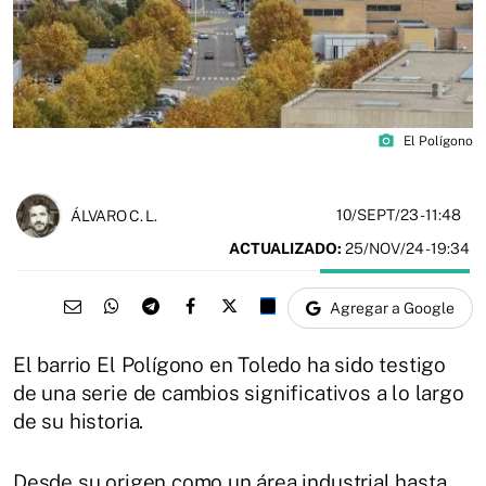
photo_camera
El Polígono
10/SEPT/23
- 11:48
ÁLVARO C. L.
ACTUALIZADO:
25/NOV/24 - 19:34
Agregar a Google
El barrio El Polígono en Toledo ha sido testigo
de una serie de cambios significativos a lo largo
de su historia.
Desde su origen como un área industrial hasta