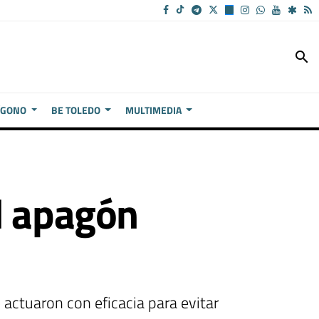
search
ÍGONO
BE TOLEDO
MULTIMEDIA
l apagón
 actuaron con eficacia para evitar