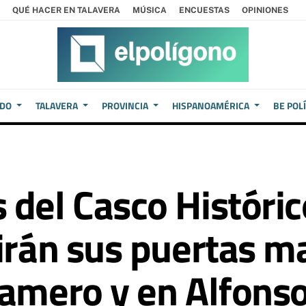
QUÉ HACER EN TALAVERA
MÚSICA
ENCUESTAS
OPINIONES
EDO
TALAVERA
PROVINCIA
HISPANOAMÉRICA
BE POL
 del Casco Históric
rirán sus puertas m
Gamero y en Alfonso