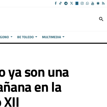
search
ÍGONO
BE TOLEDO
MULTIMEDIA
o ya son una
añana en la
 XII