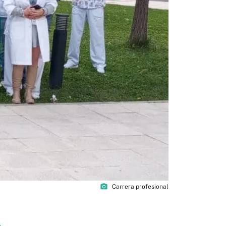
photo_camera
Carrera profesional
6