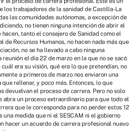
ir el proceso de carrera profesional. Este es un
e los trabajadores de la sanidad de Castilla-La
odas las comunidades autónomas, a excepción de
iciendo, no tienen ninguna intención de abrir el
 hacen, tanto el consejero de Sanidad como el
eral de Recursos Humanos, no hacen nada más que
iación, no se ha llevado a cabo ninguna
a reunión el día 22 de marzo en la que no se sacó
cuál era su visión, qué era lo que pretendían, no
amente a primeros de marzo nos enviaron una
a que rellenar, y poco más. Entonces, lo que
s devuelvan el proceso de carrera. Pero no solo
 abra un proceso extraordinario para que todo el
rera que le corresponda para no perder estos 12
es una medida que ni el SESCAM ni el gobierno
ren hacer un acuerdo de carrera profesional nuevo