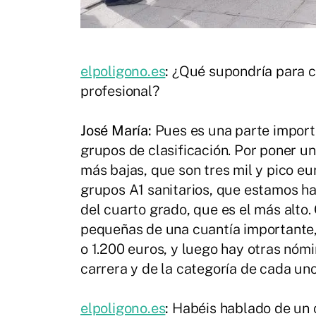
elpoligono.es
:
¿Qué supondría para c
profesional?
José María:
Pues es una parte impor
grupos de clasificación. Por poner u
más bajas, que son tres mil y pico eur
grupos A1 sanitarios, que estamos h
del cuarto grado, que es el más alto
pequeñas de una cuantía importante,
o 1.200 euros, y luego hay otras nó
carrera y de la categoría de cada uno
elpoligono.es
:
Habéis hablado de un c