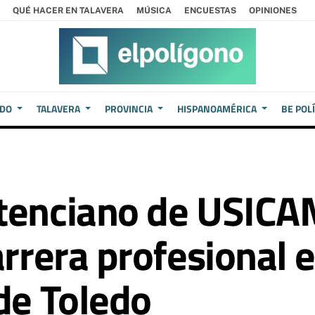
QUÉ HACER EN TALAVERA
MÚSICA
ENCUESTAS
OPINIONES
EDO
TALAVERA
PROVINCIA
HISPANOAMÉRICA
BE POL
tenciano de USICAM
arrera profesional e
 de Toledo