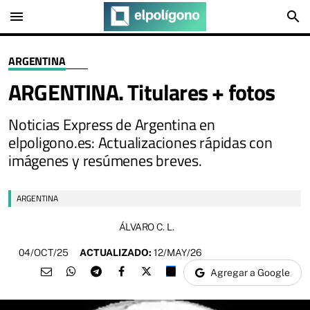
menu
search
ARGENTINA
ARGENTINA. Titulares + fotos
Noticias Express de Argentina en
elpoligono.es: Actualizaciones rápidas con
imágenes y resúmenes breves.
ARGENTINA
ÁLVARO C. L.
04/OCT/25
ACTUALIZADO:
12/MAY/26
Agregar a Google