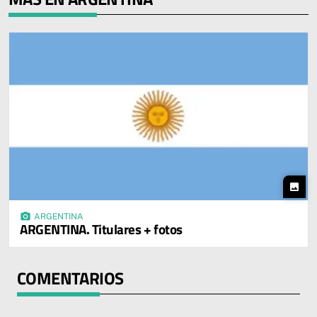
photo
photo_camera
ARGENTINA
ARGENTINA. Titulares + fotos
COMENTARIOS