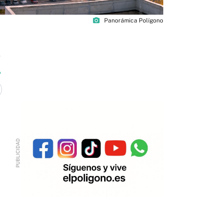
photo_camera
Panorámica Polígono
4