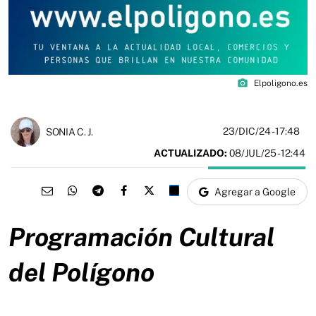
photo_camera
Elpoligono.es
23/DIC/24
- 17:48
SONIA C. J.
ACTUALIZADO:
08/JUL/25 - 12:44
Agregar a Google
Programación Cultural
del Polígono