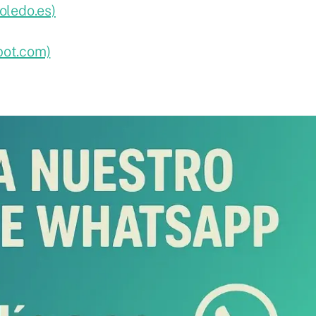
oledo.es)
pot.com)