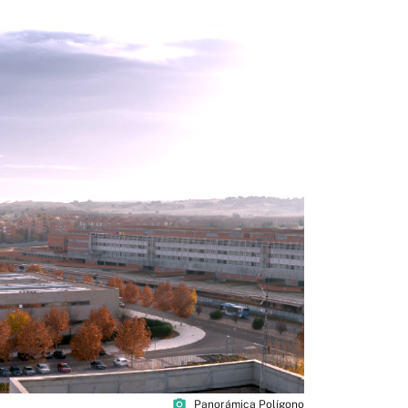
photo_camera
Panorámica Polígono