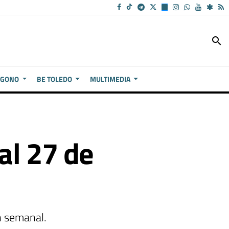
search
ÍGONO
BE TOLEDO
MULTIMEDIA
al 27 de
n semanal.