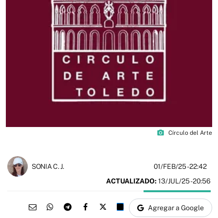
photo_camera
Círculo del Arte
01/FEB/25
- 22:42
SONIA C. J.
ACTUALIZADO:
13/JUL/25 - 20:56
Agregar a Google