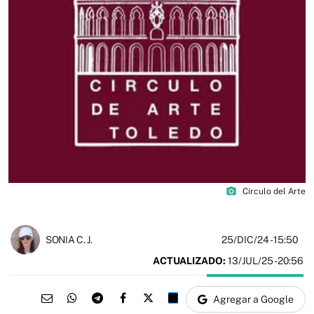
photo_camera
Círculo del Arte
25/DIC/24
- 15:50
SONIA C. J.
ACTUALIZADO:
13/JUL/25 - 20:56
Agregar a Google