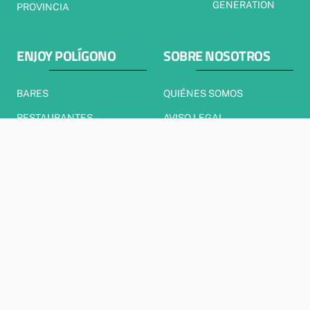
GENERATION
PROVINCIA
ENJOY POLÍGONO
SOBRE NOSOTROS
BARES
QUIÉNES SOMOS
RESTAURANTES
AVISO LEGAL
CERVECERÍAS
POLÍTICA DE PRIVACIDAD
POLÍTICA DE COOKIES
CONTACTO
TU VOZ EN EL POLÍGONO
El Polígono Hoy Noticias
Noticias, reportajes, entrevistas y mucho más