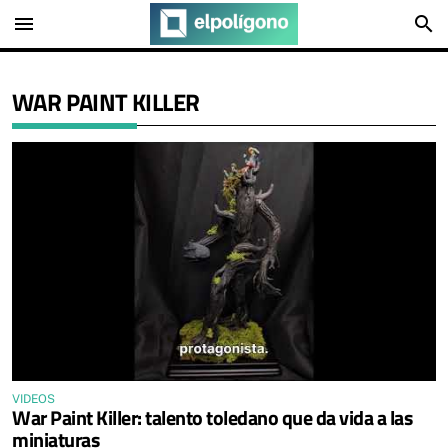
menu
search
WAR PAINT KILLER
VIDEOS
War Paint Killer: talento toledano que da vida a las
miniaturas