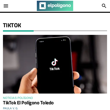
menu
search
TIKTOK
NOTICIAS POLÍGONO
TikTok El Polígono Toledo
PAULA V. G.