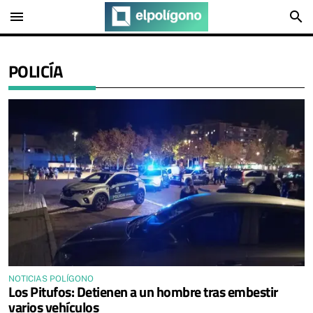
menu
search
POLICÍA
NOTICIAS POLÍGONO
Los Pitufos: Detienen a un hombre tras embestir
varios vehículos