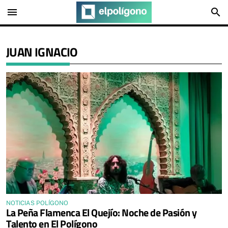
menu
search
JUAN IGNACIO
NOTICIAS POLÍGONO
La Peña Flamenca El Quejío: Noche de Pasión y
Talento en El Polígono