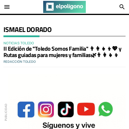
menu
search
ISMAEL DORADO
NOTICIAS TOLEDO
II Edición de "Toledo Somos Familia" 👨‍👩‍👧‍👦💖 y
Rutas guiadas para mujeres y familias🌿👨‍👩‍👧‍👦
REDACCIÓN TOLEDO