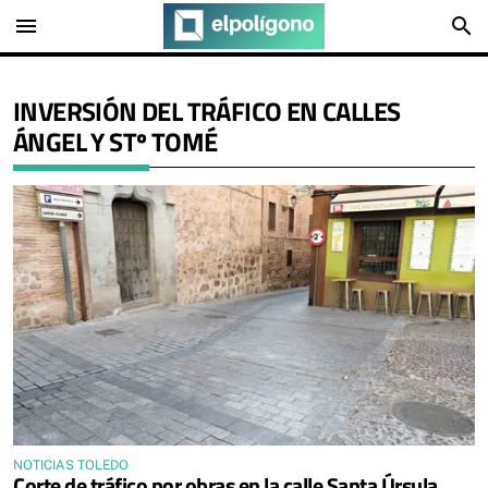
menu
search
INVERSIÓN DEL TRÁFICO EN CALLES
ÁNGEL Y STº TOMÉ
NOTICIAS TOLEDO
Corte de tráfico por obras en la calle Santa Úrsula