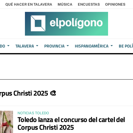
QUÉ HACER EN TALAVERA
MÚSICA
ENCUESTAS
OPINIONES
EDO
TALAVERA
PROVINCIA
HISPANOAMÉRICA
BE POL
orpus Christi 2025 🎨
NOTICIAS TOLEDO
Toledo lanza el concurso del cartel del
Corpus Christi 2025